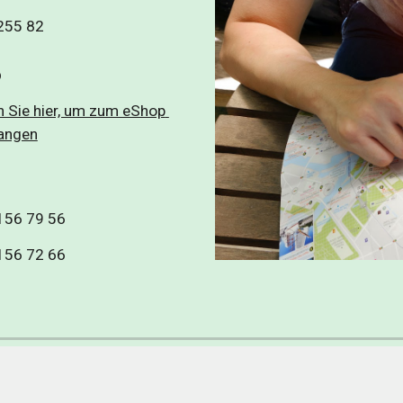
255 82 
p
n Sie hier, um zum eShop 
langen
156 79 56
156 72 66