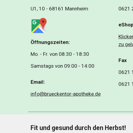
U1, 10 - 68161 Mannheim
0621 
eSho
Klicke
Öffnungszeiten:
zu ge
Mo. - Fr
. von 
08:30 - 18:30
Fax
Samstags von
0
9
:
0
0 - 14:
0
0
0621 
Email: 
0621 
info@brueckentor-apotheke.de
Fit und gesund durch den Herbst!